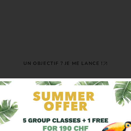
RE ALL
LIMI
MOVE, SMILE & LIVE FULLY
UN OBJECTIF ? JE ME LANCE !