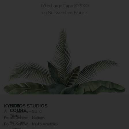
Télécharge l’app KYSKO
en Suisse et en France
KYSKO
NOS
NOS STUDIOS
COURS
À
Genève – Stand
Pilates
Propos
Genève – Nations
Reformer
Pourquoi
Genève – Kysko Academy
Lagree