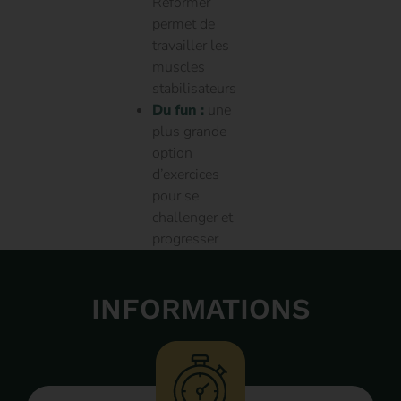
Reformer
permet de
travailler les
muscles
stabilisateurs​
Du fun :
une
plus grande
option
d’exercices
pour se
challenger et
progresser
INFORMATIONS