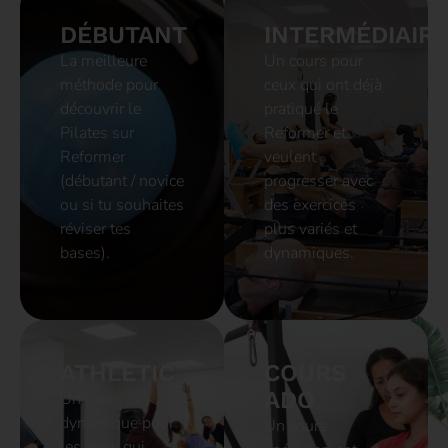
DÉBUTANT
INTERMÉDIAIR
La meilleure
Un cours pour
méthode pour
ceux qui ont déjà
découvrir le
pratiqué le
Pilates sur
Reformer et
Reformer
veulent
(débutant / novice
progresser avec
ou si tu souhaites
des exercices
réviser tes
plus variés et
bases).
dynamiques.
ATHLETIC
COURS
ADO
Un cours
dynamique pour
Un cours
les gens qui