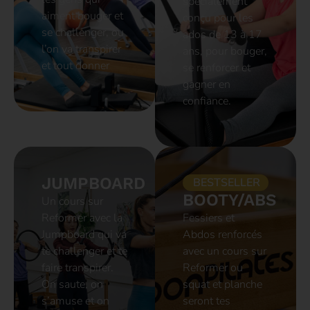
spécialement
aiment bouger et
conçu pour les
se challenger, ou
ados de 13 à 17
l’on va transpirer
ans, pour bouger,
et tout donner
se renforcer et
gagner en
confiance.
JUMPBOARD
BESTSELLER
BOOTY/ABS
Un cours sur
Reformer avec la
Fessiers et
Jumpboard qui va
Abdos renforcés
te challenger et te
avec un cours sur
faire transpirer.
Reformer ou
On saute, on
squat et planche
s’amuse et on
seront tes