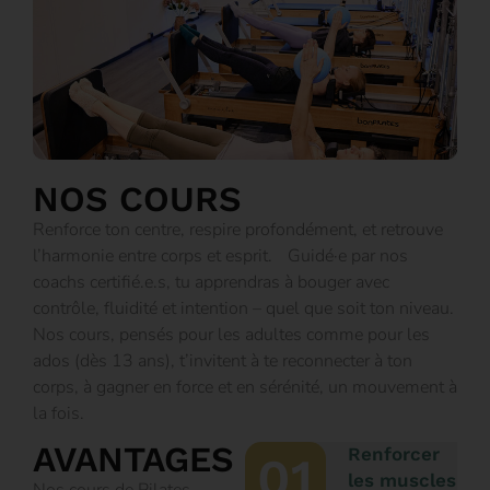
NOS COURS
Renforce ton centre, respire profondément, et retrouve
l’harmonie entre corps et esprit. Guidé·e par nos
coachs certifié.e.s, tu apprendras à bouger avec
contrôle, fluidité et intention – quel que soit ton niveau.
Nos cours, pensés pour les adultes comme pour les
ados (dès 13 ans), t’invitent à te reconnecter à ton
corps, à gagner en force et en sérénité, un mouvement à
la fois.
AVANTAGES
Renforcer
01
les muscles