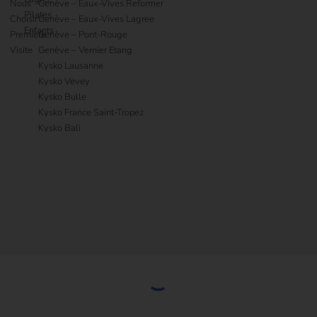
Nous
Genève – Eaux-Vives Reformer
Pilates
Choisir
Genève – Eaux-Vives Lagree
newsletter.f
Enfants
Première
Genève – Pont-Rouge
newsletter.fo
Visite
Genève – Vernier Etang
Kysko Lausanne
Kysko Vevey
newsletter.fo
Kysko Bulle
Kysko France Saint-Tropez
Kysko Bali
NEWSLE