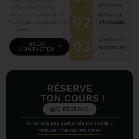
Nos cours de Pilates
profonds
t’offrent un travail en
profondeur pour améliorer
Affiner la
02
ta posture, ta souplesse et
silhouette
ta stabilité.
Améliorer
03
NOUS
la posture
CONTACTER
RÉSERVE
TON COURS !
JE RÉSERVE
Tu ne sais pas quelle séance choisir ?
TROUVE TON COURS IDÉAL