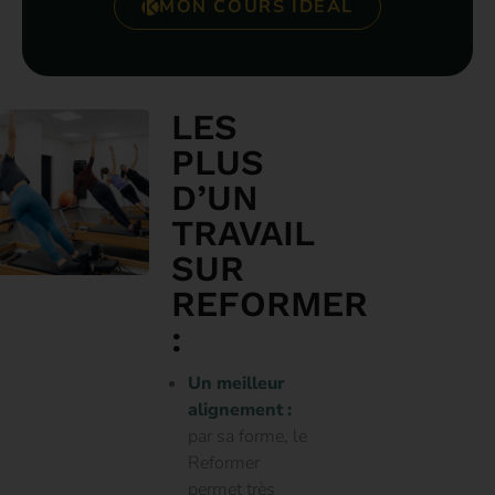
MON COURS IDÉAL
LES
PLUS
D’UN
TRAVAIL
SUR
REFORMER
:
Un meilleur
alignement :
par sa forme, le
Reformer
permet très