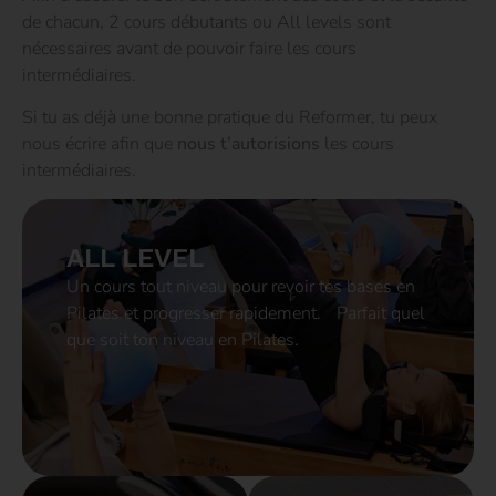
de chacun, 2 cours débutants ou All levels sont
nécessaires avant de pouvoir faire les cours
intermédiaires.
Si tu as déjà une bonne pratique du Reformer, tu peux
nous écrire afin que
nous t’autorisions
les cours
intermédiaires.
ALL LEVEL
Un cours tout niveau pour revoir tes bases en
Pilates et progresser rapidement. Parfait quel
que soit ton niveau en Pilates.